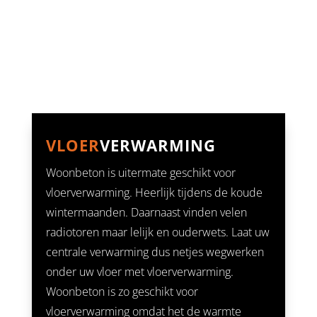
VLOER
VERWARMING
Woonbeton is uitermate geschikt voor
vloerverwarming. Heerlijk tijdens de koude
wintermaanden. Daarnaast vinden velen
radiotoren maar lelijk en ouderwets. Laat uw
centrale verwarming dus netjes wegwerken
onder uw vloer met vloerverwarming.
Woonbeton is zo geschikt voor
vloerverwarming omdat het de warmte